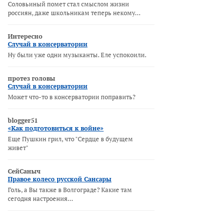
Соловьиный помет стал смыслом жизни
россиян, даже школьникам теперь некому…
Интересно
Случай в консерватории
Ну были уже одни музыканты. Еле успокоили.
протез головы
Случай в консерватории
Может что-то в консерватории поправить?
blogger51
«Как подготовиться к войне»
Еще Пушкин грил, что "Сердце в будущем
живет"
СейСаныч
Правое колесо русской Сансары
Голь, а Вы также в Волгограде? Какие там
сегодня настроения…