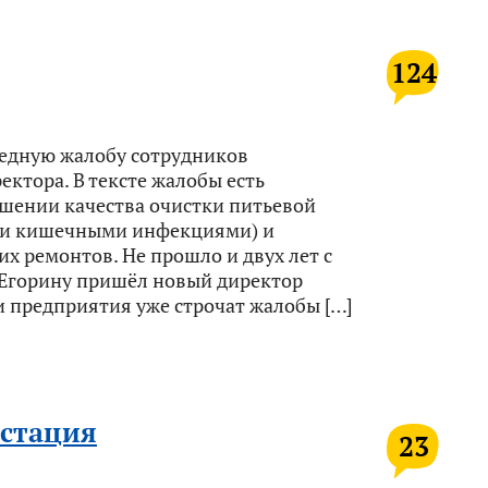
124
редную жалобу сотрудников
ктора. В тексте жалобы есть
дшении качества очистки питьевой
сти кишечными инфекциями) и
х ремонтов. Не прошло и двух лет с
 Егорину пришёл новый директор
 предприятия уже строчат жалобы […]
естация
23