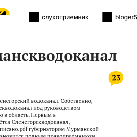
слухоприемник
bloger
анскводоканал
23
негорский водоканал. Собственно,
скводоканал под руководством
 в область. Первым в
ётся Оленегорскводоканал,
писано.pdf губернатором Мурманской
становится полным правопреемником