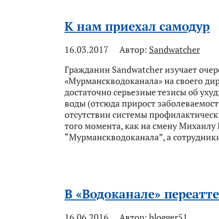
К нам приехал самодур
16.03.2017
Автор:
Sandwatcher
Гражданин Sandwatcher изучает оче
«Мурманскводоканала» на своего дире
достаточно серьезные тезисы об уху
воды (отсюда прирост заболеваемо
отсутствии системы профилактически
того момента, как на смену Михаилу
“Мурманскводоканала”, а сотрудники
В «Водоканале» переатт
16.06.2016
Автор:
blogger51