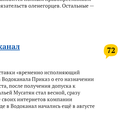
бязательств оленегорцев. Остальные —
канал
72
иставки «временно исполняющий
 Водоканала Приказ о его назначении
та, после получения допуска к
альей Мусатян стал весной, сразу
е своих интернетов компании
де в Водоканал начались ещё в августе