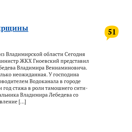
мирщины
51
из Владимирской области Сегодня
министр ЖКХ Гноевский представил
ебедева Владимира Вениаминовича.
лько неожиданная. У господина
оводителем Водоканала в городе
 год стажа в роли тамошнего сити-
альника Владимира Лебедева со
вление […]