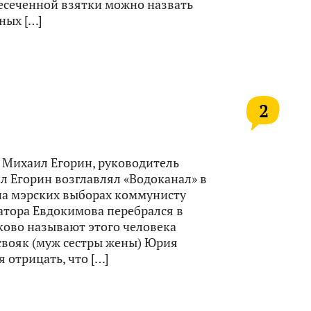
есеченной взятки можно назвать
ных […]
2
т Михаил Егорин, руководитель
л Егорин возглавлял «Водоканал» в
на мэрских выборах коммунисту
атора Евдокимова перебрался в
ково называют этого человека
 свояк (муж сестры жены) Юрия
 отрицать, что […]