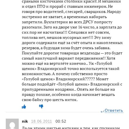
сраными кисточками столбики красит. И механики
и отдел ПТО и прораб с главным инженером. Не
говоря про водителей, слесарей, сварщиков. Народу
экстренно не хватает, а временных набирать
запретили. Бухгалтерии во всех ДРСУ попросту
разогнали. Зато на дворе уже 16 число, а зарплата до
сих пор не насчитана!!! Спецовки нет совсем,
топлива нет, мешков мусорных нет!!! Эту зиму
дороги содержали ещё за счёт опыта и накопленных
резервов, а будущая зима будет очень забавна.
Покупайте дорогие товарищи вездеходы — это будет
самый наилучший вариант передвижения!! Хотя
можно ещё на вертолёте конечно.. Уж «Голубой
щенок» Владимирский точно воспользуется такой
возможностью. А почему собственно просто
«Голубой щенок» Владимирский????? Может
больше подойдёт «Голубой щенок» Владимирский с
припудренными ноздрями.. Опять же больше на
правду похоже, особенно когда начинает вещать
свою байку про шесть ниток.
Ответить
nik
18.06.2011
00:52
Да он этими шестью нитками и тем, как грузчиком