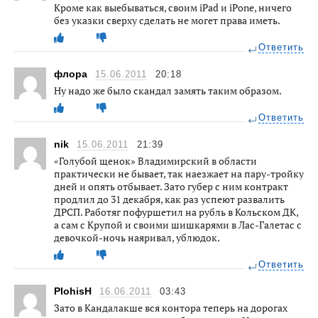
Кроме как выебываться, своим iPad и iPone, ничего
без указки сверху сделать не могет права иметь.
Ответить
флора
15.06.2011
20:18
Ну надо же было скандал замять таким образом.
Ответить
nik
15.06.2011
21:39
«Голубой щенок» Владимирский в области
практически не бывает, так наезжает на пару-тройку
дней и опять отбывает. Зато губер с ним контракт
продлил до 31 декабря, как раз успеют развалить
ДРСП. Работяг пофуршетил на рубль в Кольском ДК,
а сам с Крупой и своими шишкарями в Лас-Галетас с
девочкой-ночь наяривал, ублюдок.
Ответить
PlohisH
16.06.2011
03:43
Зато в Кандалакше вся контора теперь на дорогах