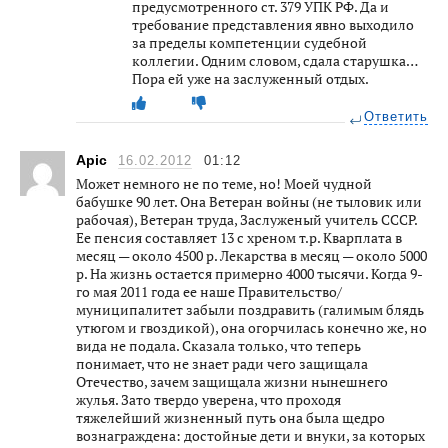
предусмотренного ст. 379 УПК РФ. Да и
требование представления явно выходило
за пределы компетенции судебной
коллегии. Одним словом, сдала старушка…
Пора ей уже на заслуженный отдых.
Ответить
Apic
16.02.2012
01:12
Может немного не по теме, но! Моей чудной
бабушке 90 лет. Она Ветеран войны (не тыловик или
рабочая), Ветеран труда, Заслуженый учитель СССР.
Ее пенсия составляет 13 с хреном т.р. Кварплата в
месяц — около 4500 р. Лекарства в месяц — около 5000
р. На жизнь остается примерно 4000 тысячи. Когда 9-
го мая 2011 года ее наше Правительство/
муниципалитет забыли поздравить (галимым блядь
утюгом и гвоздикой), она огорчилась конечно же, но
вида не подала. Сказала только, что теперь
понимает, что не знает ради чего защищала
Отечество, зачем защищала жизни нынешнего
жулья. Зато твердо уверена, что проходя
тяжелейший жизненный путь она была щедро
вознаграждена: достойные дети и внуки, за которых