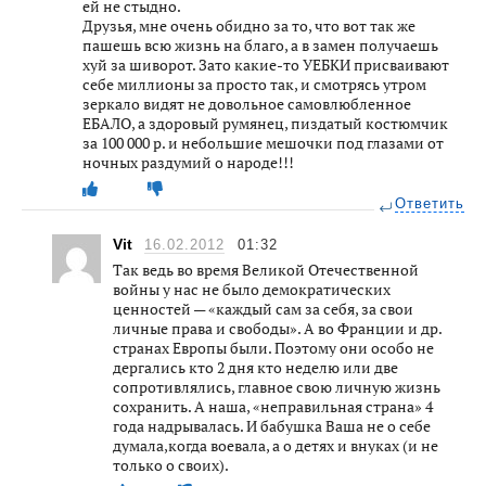
ей не стыдно.
Друзья, мне очень обидно за то, что вот так же
пашешь всю жизнь на благо, а в замен получаешь
хуй за шиворот. Зато какие-то УЕБКИ присваивают
себе миллионы за просто так, и смотрясь утром
зеркало видят не довольное самовлюбленное
ЕБАЛО, а здоровый румянец, пиздатый костюмчик
за 100 000 р. и небольшие мешочки под глазами от
ночных раздумий о народе!!!
Ответить
Vit
16.02.2012
01:32
Так ведь во время Великой Отечественной
войны у нас не было демократических
ценностей — «каждый сам за себя, за свои
личные права и свободы». А во Франции и др.
странах Европы были. Поэтому они особо не
дергались кто 2 дня кто неделю или две
сопротивлялись, главное свою личную жизнь
сохранить. А наша, «неправильная страна» 4
года надрывалась. И бабушка Ваша не о себе
думала,когда воевала, а о детях и внуках (и не
только о своих).