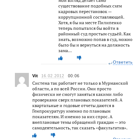
мой взгляд делает само
существование подобных схем
кадровых перестановок —
коррупционной составляющей.
Хотя, я бы на месте Пилипенко
теперь попытался бы войти в
районный суд простым судьёй. Как
знать, возможно попав в суд, можно
было бы и вернуться на должность
зама…
Ответить
Vit
16.02.2012
00:06
Система так работает не только в Мурманской
области, а по всей России. Они просто
физически не смогут заняться какими либо
проверками сверх плановых показателей. А
квартальные и годовые отчеты даются в
Генпрокуратуру именно по плановым
показателям. И именно за них спрос. А
внеплановые темы обращений граждан — это
самодеятельность, так сказать «факультатив».