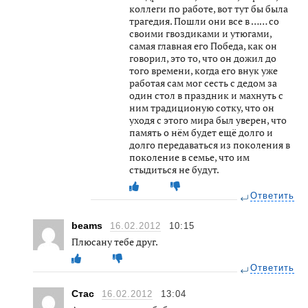
коллеги по работе, вот тут бы была
трагедия. Пошли они все в …… со
своими гвоздиками и утюгами,
самая главная его Победа, как он
говорил, это то, что он дожил до
того времени, когда его внук уже
работая сам мог сесть с дедом за
один стол в праздник и махнуть с
ним традиционую сотку, что он
уходя с этого мира был уверен, что
память о нём будет ещё долго и
долго передаваться из поколения в
поколение в семье, что им
стыдиться не будут.
Ответить
beams
16.02.2012
10:15
Плюсану тебе друг.
Ответить
Стас
16.02.2012
13:04