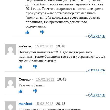
доплаты были восстановлены, причем с начала
2011 года. То, что оспаривает в настоящее время
прокуратура — не есть размер ежемесячной
(пожизненной) доплаты, а всего лишь размер
парашюта, т.е. временного денежного
содержания.
Ответить
we're so
15.02.2012
19:18
Показухой попахивает!!! Надо поддерживать
парламентское большенство вот и устраивают шоу, а
где они раньше были?!
Ответить
Северян
15.02.2012
19:41
Там же и были…
Ответить
manfred
15.02.2012
20:18
козлам только по капусте.и так народ