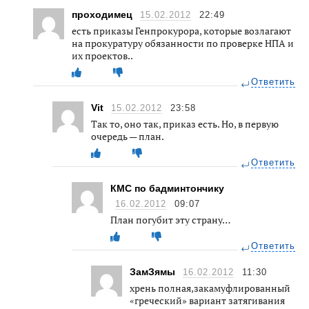
проходимец
15.02.2012
22:49
есть приказы Генпрокурора, которые возлагают
на прокуратуру обязанности по проверке НПА и
их проектов..
Ответить
Vit
15.02.2012
23:58
Так то, оно так, приказ есть. Но, в первую
очередь — план.
Ответить
КМС по бадминтончику
16.02.2012
09:07
План погубит эту страну…
Ответить
ЗамЗямы
16.02.2012
11:30
хрень полная,закамуфлированный
«греческий» вариант затягивания