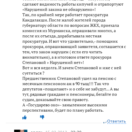
сделают видимость работы кипучей и отрапортуют
«Нарушений закона не обнаружено»!
Так, по крайней мере работает прокуратура
Кандалакши. После жалоб жителей города
губернатору области по вопросам ЖКХ, приехала
комиссия из Мурманска, опрашивали многих, а
после их отъезда, дорабатывала местная
прокуратура. И вот что удивительно,- помощник
прокурора, опрашивающий заявителя, соглашается с
тем, что закон нарушен ( если его читать
внимательно), а в итоговом ответе прокурора
Степановой » Нарушений нет»!
Вот и вся недолга. И зачем Степановой и иже с ней
суетиться ?
Предшественник Степановой ушел на пенсию с
месячным пенсионом аж в 90 тыщ!!! Так что
депутатов «пощипают» и о себе не забудут… А вы
тут, рядовые граждане и пенсионеры, бегайте по
судам, доказывайте свою правоту.
А «Государево око»- замыленное высокими
перспективами, будет по плану работать.
Ответить