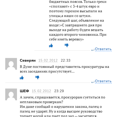
бюджетных поясов. Только греки
«сползают» с 3-4 штук евро и
поэтому горохом высыпали на
улицы,а наши со штуки.
Следующий шаг, объявление на
входе:»С завтрашнего дня при
выходе на работу будем вешать
каждого второго чиновника. При
себе иметь веревку»
Ответить
Северян
15.02.2012
22:33
В Думе постоянный представитель прокуратуры на
всех заседаниях присутствует…
Ответить
ШЕФ
15.02.2012
23:29
А зачем, спрашивается, прокурорам суетиться по
неплановым проверкам?
Им даже сообщай о нарушении закона, палец о
палец не ударят. Ну а когда высшее руководство
топнет ногой или пнет под зад — засуетятся,