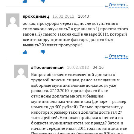
Ответить
проходимец
15.02.2012
18:40
оо как, прокуроры через год после вступления в
силу закона очухались? а где анализ 1) проекта этого
закона, 2) самого закона ещё в январе 2011г. который
все эти коррупционные факторы должен был
выявить? Халявят прокуроры!
Ответить
#Посвящённый
16.02.2012
04:16
Вопрос об отмене ежемесячной доплаты к
трудовой пенсии лицам, ранее замещавшим
выборные муниципальные должности уже
решался. 27.12.2010 года де-факто были
отменены доплаты многим бывшим
муниципальным чиновникам (де-юре — размер
изменен до 500 рублей). Только представьте, у
некоторых размер такой доплаты достигал 27
тысяч рублей. Неплохая прибавка к пенсии из
бюджета муниципалитета, не правда? Затем, в
начале-середине июля 2011 года по инициативе
Первухина и Алешина (депутатов от ЕР) такие