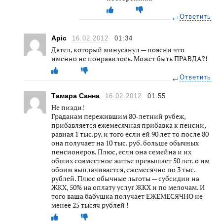
Ответить
Apic
16.02.2012
01:34
Дятел, который минусанул — поясни что
именно не понравилось. Может быть ПРАВДА?!
Ответить
Тамара Санна
16.02.2012
01:55
Не пизди!
Граданам пережившим 80-летний рубеж,
прибавляется ежемесячная прибавка к пенсии,
равная 1 тыс.ру. и того если ей 90 лет то после 80
она получает на 10 тыс. руб. больше обычных
пенсионеров. Плюс, если она семейна и их
обших совместное житье превышает 50 лет. о им
обоим выплачивается, ежемесячно по 3 тыс.
рублей. Плюс обычные льготы — субсидии на
ЖКХ, 50% на оплату услуг ЖКХ и по мелочам. И
того ваша бабушка получает ЕЖЕМЕСЯЧНО не
менее 25 тысяч рублей !