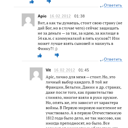
Ответить
Apic
16.02.2012
01:38
Вит, а как ты думаешь, стоит свою страну (не
дай Бог, но в случае чего) сейчас защищать
не за деньги — за так, за идею, за жилище в
54 кв.м. с коммуналкой в пять кусков?! Или
может лучше взять сыновей и махнуть в
Финку?! ;)
Ответить
Vit
16.02.2012
01:45
Apic, лично для меня — стоит. Но, это
личный выбор каждого. В той же
Франции, Бельгии, Дании и др. странах,
даже после того, как правительство
слиняло, многие взяли в руки оружие.
Но, опять же, это зависит от характера
войны. В Первую мировую население не
участвовало. А в первую Отечественную
1812 года было дело, не так массово, как
иногда преподносят, но было. Все