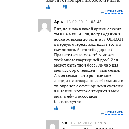
зависит от конкретных обстоятельств.
Ответить
Apic
16.02.2012
03:43
Вит, не знаю в какой армии служил
ты в СА или ВС РФ, но гражданин в
военное время должен, нет, ОБЯЗАН
в первую очередь защищать то, что
ему дорого. А что тебе дорого?
Правительство может? А может
твой многоквартирный дом? Или
может быть твой босс? Лично для
меня выбор очевиден — моя семья.
А моя семья — это родные мне
люди, а не отожранные ебальники с
тв-экранов с оффшорными счетами
в Швеции, которые втирают в мой
мозг инфу о всеобщем
благополучии.
Ответить
Vit
16.02.2012
04:08