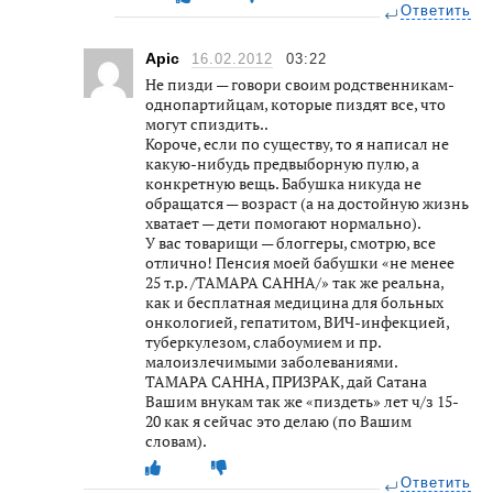
Ответить
Apic
16.02.2012
03:22
Не пизди — говори своим родственникам-
однопартийцам, которые пиздят все, что
могут спиздить..
Короче, если по существу, то я написал не
какую-нибудь предвыборную пулю, а
конкретную вещь. Бабушка никуда не
обращатся — возраст (а на достойную жизнь
хватает — дети помогают нормально).
У вас товарищи — блоггеры, смотрю, все
отлично! Пенсия моей бабушки «не менее
25 т.р. /ТАМАРА САННА/» так же реальна,
как и бесплатная медицина для больных
онкологией, гепатитом, ВИЧ-инфекцией,
туберкулезом, слабоумием и пр.
малоизлечимыми заболеваниями.
ТАМАРА САННА, ПРИЗРАК, дай Сатана
Вашим внукам так же «пиздеть» лет ч/з 15-
20 как я сейчас это делаю (по Вашим
словам).
Ответить