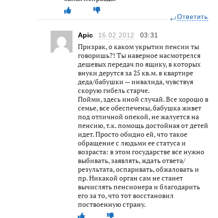
Ответить
Apic
16.02.2012
03:31
Призрак, о каком укрытии пенсии ты
говоришь?! Ты наверное насмотрелся
дешевых передач по ящику, в которых
внуки дерутся за 25 кв.м. в квартире
деда/бабушки — инвалида, чувствуя
скорую гибель старче.
Пойми, здесь иной случай. Все хорошо в
семье, все обеспечены, бабушка живет
под отличной опекой, не жалуется на
пенсию, т.к. помощь достойная от детей
идет. Просто обидно ей, что такое
обращение с людьми ее статуса и
возраста: в этом государстве все нужно
выбивать, заявлять, ждать ответа/
результата, оспаривать, обжаловать и
пр. Никакой орган сам не станет
вычислять пенсионера и благодарить
его за то, что тот восстановил
поствоенную страну.