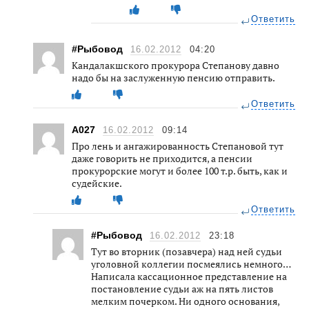
Ответить
#Рыбовод
16.02.2012
04:20
Кандалакшского прокурора Степанову давно
надо бы на заслуженную пенсию отправить.
Ответить
A027
16.02.2012
09:14
Про лень и ангажированность Степановой тут
даже говорить не приходится, а пенсии
прокурорские могут и более 100 т.р. быть, как и
судейские.
Ответить
#Рыбовод
16.02.2012
23:18
Тут во вторник (позавчера) над ней судьи
уголовной коллегии посмеялись немного…
Написала кассационное представление на
постановление судьи аж на пять листов
мелким почерком. Ни одного основания,