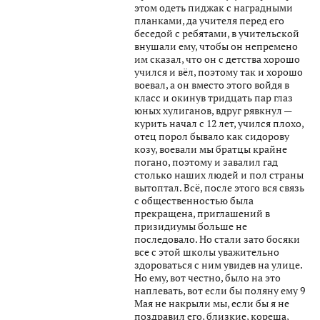
этом одеть пиджак с наградными
планками, да учителя перед его
беседой с ребятами, в учительской
внушали ему, чтобы он непремено
им сказал, что он с детства хорошо
учился и вёл, поэтому так и хорошо
воевал, а он вместо этого войдя в
класс и окинув тридцать пар глаз
юных хулиганов, вдруг рявкнул —
курить начал с 12 лет, учился плохо,
отец порол бывало как сидорову
козу, воевали мы братцы крайне
погано, поэтому и завалил гад
столько наших людей и пол страны
вытоптал. Всё, после этого вся связь
с общественностью была
прекращена, приглашений в
призидиумы больше не
последовало. Но стали зато босяки
все с этой школы уважительно
здороваться с ним увидев на улице.
Но ему, вот честно, было на это
наплевать, вот если бы поляну ему 9
Мая не накрыли мы, если бы я не
поздравил его, близкие, кореша,