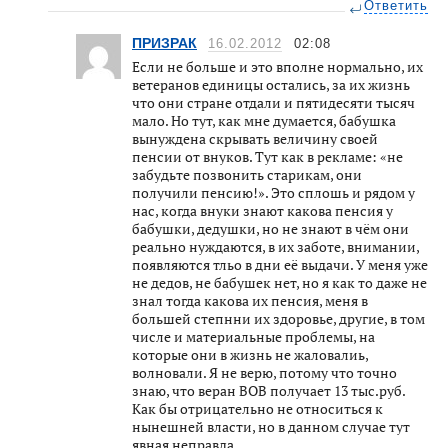
Ответить
ПРИЗРАК
16.02.2012
02:08
Если не больше и это вполне нормально, их
ветеранов единицы остались, за их жизнь
что они стране отдали и пятидесяти тысяч
мало. Но тут, как мне думается, бабушка
вынуждена скрывать величину своей
пенсии от внуков. Тут как в рекламе: «не
забудьте позвонить старикам, они
получили пенсию!». Это сплошь и рядом у
нас, когда внуки знают какова пенсия у
бабушки, дедушки, но не знают в чём они
реально нуждаются, в их заботе, внимании,
появляются тльо в дни её выдачи. У меня уже
не дедов, не бабушек нет, но я как то даже не
знал тогда какова их пенсия, меня в
большей степнни их здоровье, другие, в том
числе и материальные проблемы, на
которые они в жизнь не жаловалиь,
волновали. Я не верю, потому что точно
знаю, что веран ВОВ получает 13 тыс.руб.
Как бы отрицательно не относиться к
нынешней власти, но в данном случае тут
явная неправда.