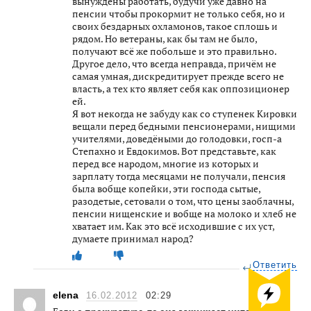
вынуждены работать, будучи уже давно на
пенсии чтобы прокормит не только себя, но и
своих бездарных охламонов, такое сплошь и
рядом. Но ветераны, как бы там не было,
получают всё же побольше и это правильно.
Другое дело, что всегда неправда, причём не
самая умная, дискредитирует прежде всего не
власть, а тех кто являет себя как оппозиционер
ей.
Я вот некогда не забуду как со ступенек Кировки
вещали перед бедными пенсионерами, нищими
учителями, доведёными до голодовки, госп-а
Степахно и Евдокимов. Вот представьте, как
перед все народом, многие из которых и
зарплату тогда месяцами не получали, пенсия
была вобще копейки, эти господа сытые,
разодетые, сетовали о том, что цены заоблачны,
пенсии нищенские и вобще на молоко и хлеб не
хватает им. Как это всё исходившие с их уст,
думаете принимал народ?
Ответить
elena
16.02.2012
02:29