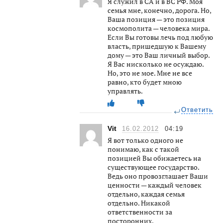
Я служил в СА и в ВС РФ. Моя
семья мне, конечно, дорога. Но,
Ваша позиция — это позиция
космополита — человека мира.
Если Вы готовы лечь под любую
власть, пришедшую к Вашему
дому — это Ваш личный выбор.
Я Вас нисколько не осуждаю.
Но, это не мое. Мне не все
равно, кто будет мною
управлять.
Ответить
Vit
16.02.2012
04:19
Я вот только одного не
понимаю, как с такой
позицией Вы обижаетесь на
существующее государство.
Ведь оно провозглашает Ваши
ценности — каждый человек
отдельно, каждая семья
отдельно. Никакой
ответственности за
посторонних.