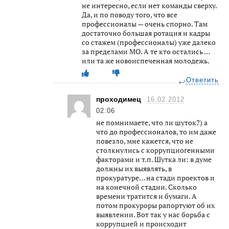
не интересно, если нет команды сверху.
Да, и по поводу того, что все
профессионалы — очень спорно. Там
достаточно большая ротация и кадры
со стажем (профессионалы) уже далеко
за пределами МО. А те кто остались …
или та же новоиспеченная молодежь.
Ответить
проходимец
16.02.2012
02:06
не помнимаете, что ли шуток?) а
что до профессионалов, то им даже
повезло, мне кажется, что не
столкнулись с коррупциогенными
факторами и т.п. Шутка ли: в думе
должны их выявлять, в
прокуратуре… на стади проектов и
на конечной стадии. Сколько
времени тратится и бумаги. А
потом прокуроры рапортуют об их
выявлении. Вот так у нас борьба с
коррупцией и происходит