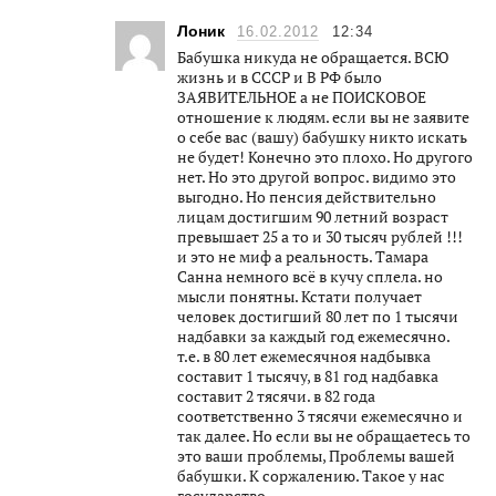
Лоник
16.02.2012
12:34
Бабушка никуда не обращается. ВСЮ
жизнь и в СССР и В РФ было
ЗАЯВИТЕЛЬНОЕ а не ПОИСКОВОЕ
отношение к людям. если вы не заявите
о себе вас (вашу) бабушку никто искать
не будет! Конечно это плохо. Но другого
нет. Но это другой вопрос. видимо это
выгодно. Но пенсия действительно
лицам достигшим 90 летний возраст
превышает 25 а то и 30 тысяч рублей !!!
и это не миф а реальность. Тамара
Санна немного всё в кучу сплела. но
мысли понятны. Кстати получает
человек достигший 80 лет по 1 тысячи
надбавки за каждый год ежемесячно.
т.е. в 80 лет ежемесячноя надбывка
составит 1 тысячу, в 81 год надбавка
составит 2 тясячи. в 82 года
соответственно 3 тясячи ежемесячно и
так далее. Но если вы не обращаетесь то
это ваши проблемы, Проблемы вашей
бабушки. К соржалению. Такое у нас
государство.