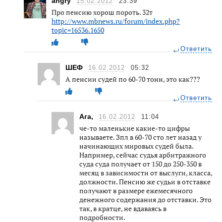
angry
15.02.2012
23:39
Про пенсию хорош пороть. 32т
http://www.mbnews.ru/forum/index.php?
topic=16536.1650
Ответить
ШЕФ
16.02.2012
05:32
А пенсии судей по 60-70 тонн, это как???
Ответить
Ага,
16.02.2012
11:04
че-то маленькие какие-то цифры
называете. Зпл в 60-70 сто лет назад у
начинающих мировых судей была.
Например, сейчас судья арбитражного
суда суда получает от 150 до 250-350 в
месяц в зависимости от выслуги, класса,
должности. Пенсию же судьи в отставке
получают в размере ежемесячного
денежного содержания до отставки. Это
так, в кратце, не вдаваясь в
подробности.