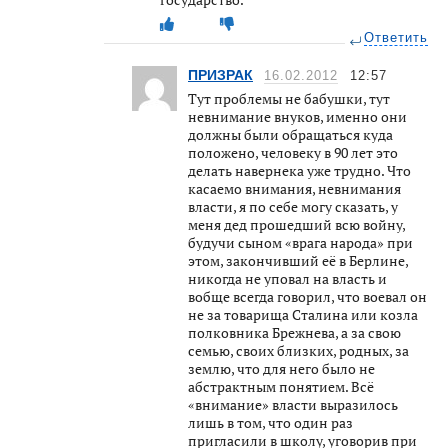
Ответить
ПРИЗРАК
16.02.2012
12:57
Тут проблемы не бабушки, тут
невнимание внуков, именно они
должны были обращаться куда
положено, человеку в 90 лет это
делать навернека уже трудно. Что
касаемо внимания, невнимания
власти, я по себе могу сказать, у
меня дед прошедший всю войну,
будучи сыном «врага народа» при
этом, закончивший её в Берлине,
никогда не уповал на власть и
вобще всегда говорил, что воевал он
не за товарища Сталина или козла
полковника Брежнева, а за свою
семью, своих близких, родных, за
землю, что для него было не
абстрактным понятием. Всё
«внимание» власти выразилось
лишь в том, что один раз
пригласили в школу, уговорив при