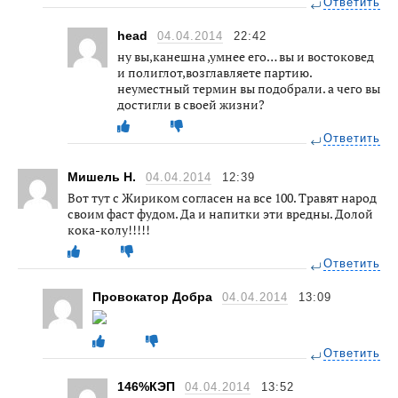
Ответить
head
04.04.2014
22:42
ну вы,канешна ,умнее его… вы и востоковед
и полиглот,возглавляете партию.
неуместный термин вы подобрали. а чего вы
достигли в своей жизни?
Ответить
Мишель Н.
04.04.2014
12:39
Вот тут с Жириком согласен на все 100. Травят народ
своим фаст фудом. Да и напитки эти вредны. Долой
кока-колу!!!!!
Ответить
Провокатор Добра
04.04.2014
13:09
Ответить
146%КЭП
04.04.2014
13:52