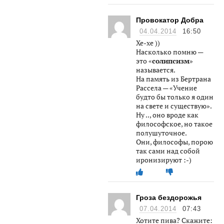
Провокатор Добра
04.04.2014
16:50
Хе-хе ))
Насколько помню —
это «
солипсизм
»
называется.
На память из Бертрана
Рассела — «Учение
будто бы только я один
на свете и существую».
Ну .., оно вроде как
философское, но такое
полушуточное.
Они, философы, порою
так сами над собой
иронизируют :-)
Гроза бездорожья
07.04.2014
07:43
Хотите пива? Скажите: