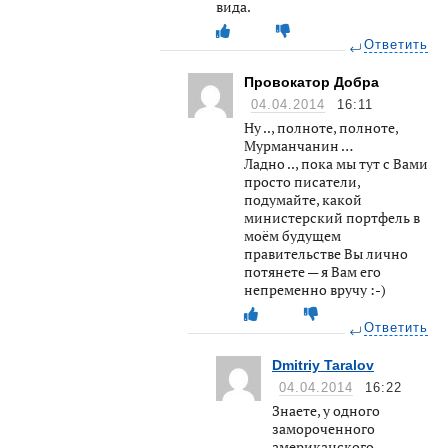
вида.
Ответить
Провокатор Добра
04.04.2014
16:11
Ну .., полноте, полноте,
Мурманчанин …
Ладно .., пока мы тут с Вами
просто писатели,
подумайте, какой
министерский портфель в
моём будущем
правительстве Вы лично
потянете — я Вам его
непременно вручу :-)
Ответить
Dmitriy Taralov
04.04.2014
16:22
Знаете, у одного
замороченного
американского