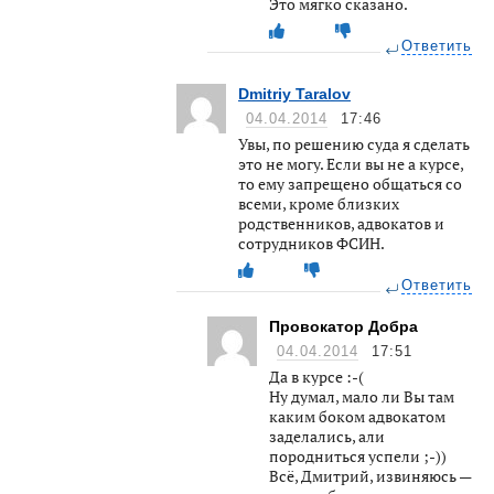
Это мягко сказано.
Ответить
Dmitriy Taralov
04.04.2014
17:46
Увы, по решению суда я сделать
это не могу. Если вы не а курсе,
то ему запрещено общаться со
всеми, кроме близких
родственников, адвокатов и
сотрудников ФСИН.
Ответить
Провокатор Добра
04.04.2014
17:51
Да в курсе :-(
Ну думал, мало ли Вы там
каким боком адвокатом
заделались, али
породниться успели ;-))
Всё, Дмитрий, извиняюсь —