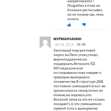
награбленного !
Подробно я план на
бложике расписывал,
но не помню где, лень
искать.
МУРМАНЧАНИН
04.04.2014
16:06
Запуганый персрективой
порки на Пяти углах,спешу
верноподданически
поддержать Великого ПД
МО:медицинские
исследования тоже говорят о
грядущем вымирании
человечества.В структуре ДНК
постоянно уменьшается кол-во
хромосом(или генов,точно не
помню,но надеюсь,что
Великий меня за это не сильно
покарает).А это уменьшение-
прямой путь к вымиранию