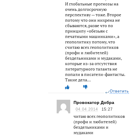
И глобальные прогнозы на
очень долгосрочную
перспективу — тоже. Второе
потому что они нихрена не
сбываются, разве что по
принципу «обезьян с
печатными машинками», а
геополитику потому, что
считаю всех геополитиков
(профи и любителей)
бездельниками и мудаками,
которые из-за отсутствия
литературного таланта не
попали в писатели-фантасты.
Такие дела…
Ответить
Провокатор Добра
04.04.2014
15:27
читаю всех геополитиков
(профи и любителей)
бездельниками и
мудаками