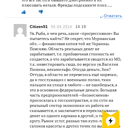
плюсовать нельзя. Френды подскажите плиз…..
Ответить
Citizen51
04.04.2014
14:19
Ув. Рыба, о чем речь, какое «прогрессивное» Вы
пытаетесь найти? Не секрет, что Мурманская
обл. — финансовая копия той же Украины.
Поясняю. Область реальных денег не
зарабатывает, т.е. прибавочная стоимость не
создается, а что зарабатывается уводится из МО,
т.к. инвестировать сюда, по версии ув.Василия
Пимина, некамильфо. Откуда деньги, Зин?
Оттуда, в области не перевелись ещё морячки,
да и госслужащих с военными полно, ткни
пальцем на улице в любого — не ошибешься, а
это в основном федеральные деньги. Большая
часть предпринимателей-«бизнесменов»
присосалась к госсконтрактам, и по сути на
реальный сектор экономики их работа не
сказывается, и заключается в перекладывании
денег из одного кармана в другой, и так по
кругу. Рынок услуг, разных там купи-продай-
салонов красоты и других точек по выниманию