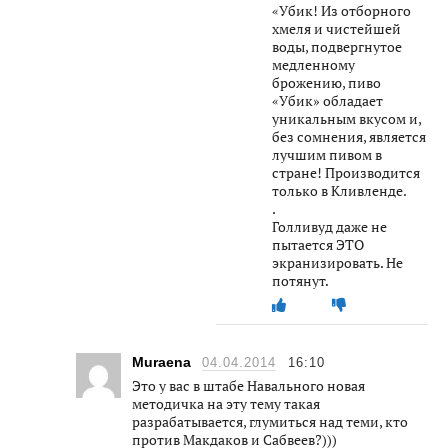
«Убик! Из отборного
хмеля и чистейшей
воды, подвергнутое
медленному
брожению, пиво
«Убик» обладает
уникальным вкусом и,
без сомнения, является
лучшим пивом в
стране! Производится
только в Кливленде.
.
Голливуд даже не
пытается ЭТО
экранизировать. Не
потянут.
Muraena
04.04.2014
16:10
Это у вас в штабе Навального новая
методичка на эту тему такая
разрабатывается, глумиться над теми, кто
против Макдаков и Сабвеев?)))