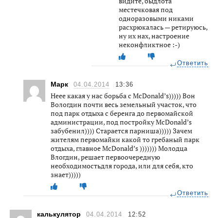
видите, быдлота
местечковая под
одноразовыми никами
расхрюкалась — ретируюсь,
ну их нах, настроение
неконфликтное :-)
Ответить
Марк
04.04.2014
13:36
Неее какая у нас борьба с McDonald’s))))) Вон
Вологдин почти весь земельный участок, что
под парк отдыха с беренга до первомайской
администрации, под постройку McDonald’s
забубенил)))) Старается парниша))))) Зачем
жителям первомайки какой то гребаный парк
отдыха, главное McDonald’s ))))))) Молодца
Влогдин, решает первоочередную
необходимостьдля города, или для себя, кто
знает)))))
Ответить
калькулятор
04.04.2014
12:52