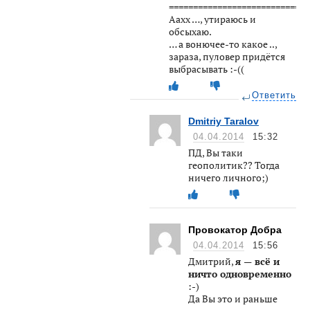
=============================
Аахх …, утираюсь и
обсыхаю.
… а вонючее-то какое ..,
зараза, пуловер придётся
выбрасывать :-((
Ответить
Dmitriy Taralov
04.04.2014
15:32
ПД, Вы таки
геополитик?? Тогда
ничего личного;)
Провокатор Добра
04.04.2014
15:56
Дмитрий,
я — всё и
ничто одновременно
:-)
Да Вы это и раньше