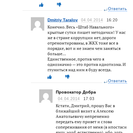
Ответить
Dmitriy Taralov
04.04.2014
16:20
Конечно. Весь «Штаб Навального»
крыглые сутки пишет методички! У нас
же в стране коррупции нет, дороги
отремонтированы, в ЖКХ тоже все в
порядке, вот и не знаем чем заняться
больше…
Единственное, против чего я
однозначно — это против идиотизма. И
глумиться над ним я буду всегда.
Ответить
Провокатор Добра
04.04.2014
17:03
Кстати, Дмитрий, прошу Вас в
ближайший визит к Алексею
Анатольевичу непременно
передать ему привет и слова
сопереживания от меня (в ипостаси
garry_wyrd, естественно), ибо, хоть