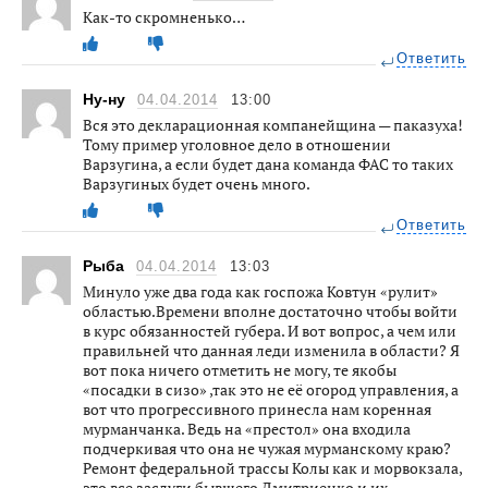
Как-то скромненько…
Ответить
Ну-ну
04.04.2014
13:00
Вся это декларационная компанейщина — паказуха!
Тому пример уголовное дело в отношении
Варзугина, а если будет дана команда ФАС то таких
Варзугиных будет очень много.
Ответить
Рыба
04.04.2014
13:03
Минуло уже два года как госпожа Ковтун «рулит»
областью.Времени вполне достаточно чтобы войти
в курс обязанностей губера. И вот вопрос, а чем или
правильней что данная леди изменила в области? Я
вот пока ничего отметить не могу, те якобы
«посадки в сизо» ,так это не её огород управления, а
вот что прогрессивного принесла нам коренная
мурманчанка. Ведь на «престол» она входила
подчеркивая что она не чужая мурманскому краю?
Ремонт федеральной трассы Колы как и морвокзала,
это все заслуги бывшего Дмитриенко и их