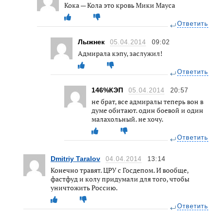
Кока — Кола это кровь Мики Мауса
Ответить
Лыжнек
05.04.2014
09:02
Адмирала кэпу, заслужил!
Ответить
146%КЭП
05.04.2014
20:57
не брат, все адмиралы теперь вон в
думе обитают. один боевой и один
малахольный. не хочу.
Ответить
Dmitriy Taralov
04.04.2014
13:14
Конечно травят. ЦРУ с Госдепом. И вообще,
фастфуд и колу придумали для того, чтобы
уничтожить Россию.
Ответить