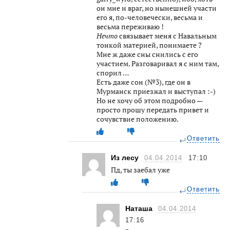
он мне и враг, но нынешней участи
его я, по-человечески, весьма и
весьма переживаю !
Нечто
связывает меня с Навальным
тонкой материей, понимаете ?
Мне ж даже сны снились с его
участием. Разговаривал я с ним там,
спорил …
Есть даже сон (№3), где он в
Мурманск приезжал и выступал :-)
Но не хочу об этом подробно —
просто прошу передать привет и
сочувствие положению.
Ответить
Из лесу
04.04.2014
17:10
Пд, ты заебал уже
Ответить
Наташа
04.04.2014
17:16