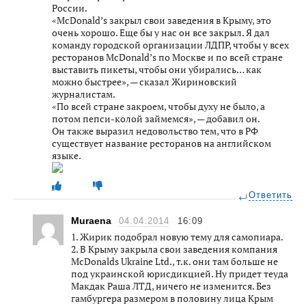
России.
«McDonald’s закрыл свои заведения в Крыму, это
очень хорошо. Еще бы у нас он все закрыл. Я дал
команду городской организации ЛДПР, чтобы у всех
ресторанов McDonald’s по Москве и по всей стране
выставить пикеты, чтобы они убирались… как
можно быстрее», — сказал Жириновский
журналистам.
«По всей стране закроем, чтобы духу не было, а
потом пепси-колой займемся», — добавил он.
Он также выразил недовольство тем, что в РФ
существует название ресторанов на английском
языке.
Ответить
Muraena
04.04.2014
16:09
1. Жирик подобрал новую тему для самопиара.
2. В Крыму закрыла свои заведения компания
McDonalds Ukraine Ltd., т.к. они там больше не
под украинской юрисдикцией. Ну придет теуда
Макдак Раша ЛТД, ничего не изменится. Без
гамбургера размером в половину лица Крым