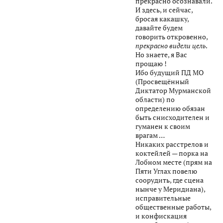
прекрасно осознавали.
И здесь, и сейчас,
бросая какашку,
давайте будем
говорить откровенно,
прекрасно видели цель
.
Но знаете, я Вас
прощаю !
Ибо будущий ПД МО
(Просвещённый
Диктатор Мурманской
области) по
определению обязан
быть снисходителен и
гуманен к своим
врагам …
Никаких расстрелов и
коктейлей — порка на
Лобном месте (прям на
Пяти Углах повелю
соорудить, где сцена
нынче у Меридиана),
исправительные
общественные работы,
и конфискация