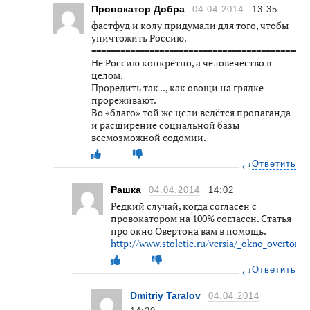
Провокатор Добра
04.04.2014
13:35
фастфуд и колу придумали для того, чтобы
уничтожить Россию.
============================================
Не Россию конкретно, а человечество в
целом.
Проредить так .., как овощи на грядке
прореживают.
Во «благо» той же цели ведётся пропаганда
и расширение социальной базы
всемозможной содомии.
Ответить
Рашка
04.04.2014
14:02
Редкий случай, когда согласен с
провокатором на 100% согласен. Статья
про окно Овертона вам в помощь.
http://www.stoletie.ru/versia/_okno_overtona
Ответить
Dmitriy Taralov
04.04.2014