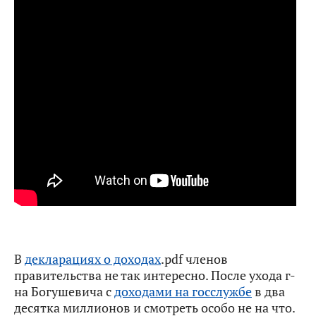
В
декларациях о доходах
.pdf членов
правительства не так интересно. После ухода г-
на Богушевича с
доходами на госслужбе
в два
десятка миллионов и смотреть особо не на что.