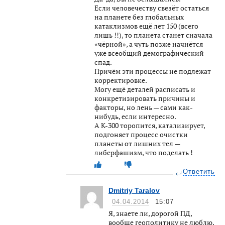
Если человечеству свезёт остаться
на планете без глобальных
катаклизмов ещё лет 150 (всего
лишь !!), то планета станет сначала
«чёрной», а чуть позже начнётся
уже всеобщий демографический
спад.
Причём эти процессы не подлежат
корректировке.
Могу ещё деталей расписать и
конкретизировать причины и
факторы, но лень — сами как-
нибудь, если интересно.
А К-300 торопится, катализирует,
подгоняет процесс очистки
планеты от лишних тел —
либерфашизм, что поделать !
Ответить
Dmitriy Taralov
04.04.2014
15:07
Я, знаете ли, дорогой ПД,
вообще геополитику не люблю.