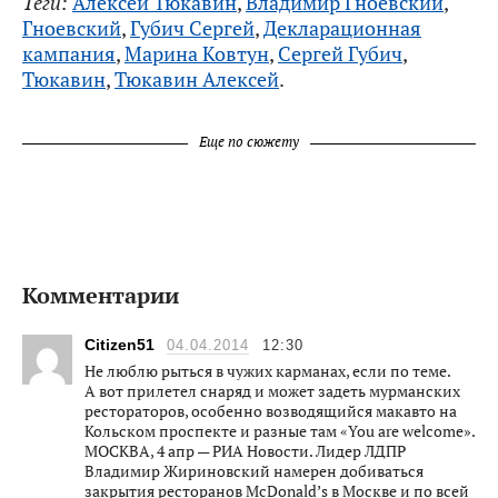
Теги:
Алексей Тюкавин
,
Владимир Гноевский
,
Гноевский
,
Губич Сергей
,
Декларационная
кампания
,
Марина Ковтун
,
Сергей Губич
,
Тюкавин
,
Тюкавин Алексей
.
Еще по сюжету
Комментарии
Citizen51
04.04.2014
12:30
Не люблю рыться в чужих карманах, если по теме.
А вот прилетел снаряд и может задеть мурманских
рестораторов, особенно возводящийся макавто на
Кольском проспекте и разные там «You are welcome».
МОСКВА, 4 апр — РИА Новости. Лидер ЛДПР
Владимир Жириновский намерен добиваться
закрытия ресторанов McDonald’s в Москве и по всей