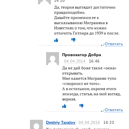
14:20
Да, теория выглядит достаточно
правдоподобно.
Давайте применим ее к
высказыванию Миграняна в
Известиях о том, что нужно
отличпть Гитлнра до 1939 и после.
Ответить
Провокатор Добра
04.04.2014
16:46
Да не дай боже такие «окна»
открывать.
Мне кажется Мигранян тупо
«сморозил не того».
А в остальном, окромя этого
эпизода, статья, на мой взгляд,
верная.
Ответить
Dmitriy Taralov
04.04.2014
14:23