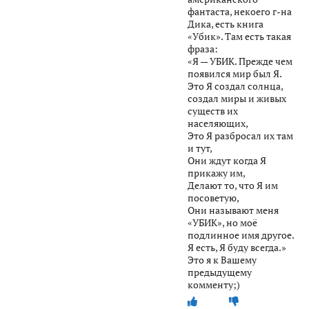
фантаста, некоего г-на
Дика, есть книга
«Убик». Там есть такая
фраза:
«Я — УБИК. Прежде чем
появился мир был Я.
Это Я создал солнца,
создал миры и живых
существ их
населяющих,
Это Я разбросал их там
и тут,
Они ждут когда Я
прикажу им,
Делают то, что Я им
посоветую,
Они называют меня
«УБИК», но моё
подлинное имя другое.
Я есть, Я буду всегда.»
Это я к Вашему
предыдущему
комменту;)