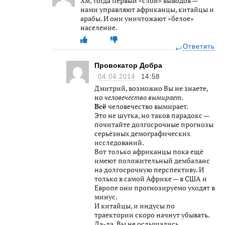
Хм, тогда первый «слой» выводов —
нами управляют африканцы, китайцы и
арабы. И они уничтожают «белое»
население.
Ответить
Провокатор Добра
04.04.2014
14:58
Дмитрий, возможно Вы не знаете,
но
человечество вымирает
.
Всё
человечество вымирает.
Это не шутка, но таков парадокс —
почитайте долгосрочные прогнозы
серьёзных демографических
исследований.
Вот только африканцы пока ещё
имеют положительный дембаланс
на долгосрочную перспективу. И
только в самой Африке — в США и
Европе они прогнозируемо уходят в
минус.
И китайцы, и индусы по
траектории скоро начнут убывать.
Да-да, Вы не ослышались.