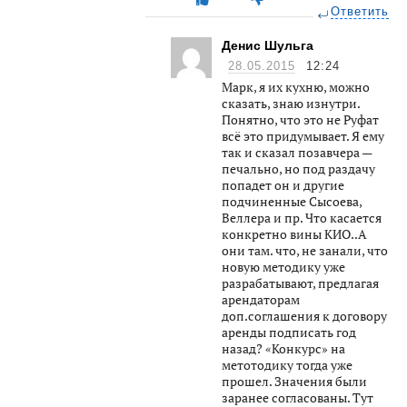
Ответить
Денис Шульга
28.05.2015
12:24
Марк, я их кухню, можно
сказать, знаю изнутри.
Понятно, что это не Руфат
всё это придумывает. Я ему
так и сказал позавчера —
печально, но под раздачу
попадет он и другие
подчиненные Сысоева,
Веллера и пр. Что касается
конкретно вины КИО..А
они там. что, не занали, что
новую методику уже
разрабатывают, предлагая
арендаторам
доп.соглашения к договору
аренды подписать год
назад? «Конкурс» на
метотодику тогда уже
прошел. Значения были
заранее согласованы. Тут