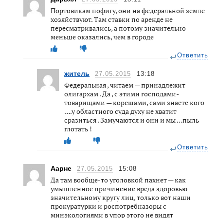
Портовикам пофигу, они на федеральной земле
хозяйствуют. Там ставки по аренде не
пересматривались, а потому значительно
меньше оказались, чем в городе
Ответить
житель
27.05.2015
13:18
Федеральная , читаем — принадлежит
олигархам . Да , с этими господами-
товарищами — корешами, сами знаете кого
….у областного суда духу не хватит
сразиться . Замучаются и они и мы …пыль
глотать !
Ответить
Аарне
27.05.2015
15:08
Да там вообще-то уголовкой пахнет — как
умышленное причинение вреда здоровью
значительному кругу лиц, только вот наши
прокуратурки и роспотребназоры с
минэкологиями в упор этого не видят