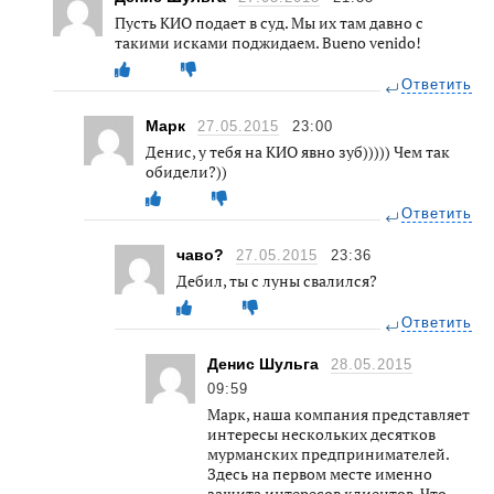
Пусть КИО подает в суд. Мы их там давно с
такими исками поджидаем. Bueno venido!
Ответить
Марк
27.05.2015
23:00
Денис, у тебя на КИО явно зуб))))) Чем так
обидели?))
Ответить
чаво?
27.05.2015
23:36
Дебил, ты с луны свалился?
Ответить
Денис Шульга
28.05.2015
09:59
Марк, наша компания представляет
интересы нескольких десятков
мурманских предпринимателей.
Здесь на первом месте именно
защита интересов клиентов. Что