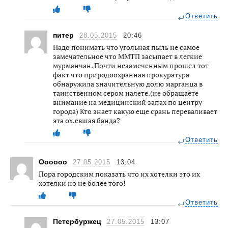
Ответить
питер
28.05.2015
20:46
Надо понимать что угольная пыль не самое
замечательное что ММТП засыпает в легкие
мурманчан. Почти незамеченным прошел тот
факт что природоохранная прокуратура
обнаружила значительную долю марганца в
таинственном сером налете.(не обращаете
внимание на медицинский запах по центру
города) Кто знает какую еще срань переваливает
эта ох.евшая банда?
Ответить
Оооооо
27.05.2015
13:04
Пора городским показать что их хотелки это их
хотелки но не более того!
Ответить
Петербуржец
27.05.2015
13:07