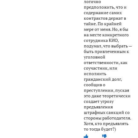
логично
предположить, что и
содержание самих
контрактов держат в
тайне. По крайней
мере от меня. Но, я бы
на месте конкретного
сотрудника КИО,
подумал, что выбрать —
быть привлеченным к
уголовной
ответственности, как
соучастник, или
исполнить
гражданский долг,
сообщив о
преступлении, пуская
это даже теоретически
создает угрозу
предъявления
штрафных санкций со
стороны работодателя.
Хотя, кто предъявлять
то тогда будет?)