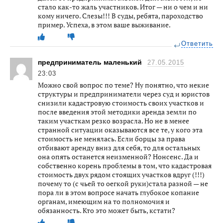
стало как-то жаль участников. Итог — ни о чем и ни
кому ничего. Слезы!!! В суды, ребята, пароходство
пример. Успеха, в этом ваше выживание.
Ответить
предприниматель маленький
27.05.2015
23:03
Можно свой вопрос по теме? Ну понятно, что некие
структуры и предприниматели через суд и юристов
снизили кадастровую стоимость своих участков и
после введения этой методики аренда земли по
таким участкам резко возрасла. Но не в менее
странной ситуации оказываются все те, у кого эта
стоимость не менялась. Если борцы за права
отбивают аренду вниз для себя, то для остальных
она опять останется неизменной? Нонсенс. Да и
собственно корень проблемы в том, что кадастровая
стоимость двух рядом стоящих участков вдруг (!!!)
почему то (с чьей то оегкой руки)стала разной — не
пора ли в этом вопросе начать глубокое копание
органам, имеющим на то полномочия и
обязанность. Кто это может быть, кстати?