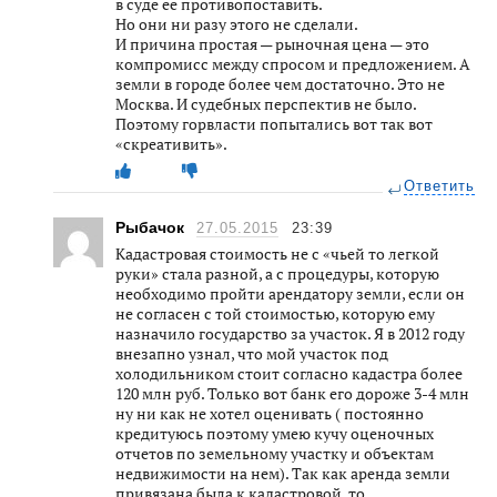
в суде её противопоставить.
Но они ни разу этого не сделали.
И причина простая — рыночная цена — это
компромисс между спросом и предложением. А
земли в городе более чем достаточно. Это не
Москва. И судебных перспектив не было.
Поэтому горвласти попытались вот так вот
«скреативить».
Ответить
Рыбачок
27.05.2015
23:39
Кадастровая стоимость не с «чьей то легкой
руки» стала разной, а с процедуры, которую
необходимо пройти арендатору земли, если он
не согласен с той стоимостью, которую ему
назначило государство за участок. Я в 2012 году
внезапно узнал, что мой участок под
холодильником стоит согласно кадастра более
120 млн руб. Только вот банк его дороже 3-4 млн
ну ни как не хотел оценивать ( постоянно
кредитуюсь поэтому умею кучу оценочных
отчетов по земельному участку и объектам
недвижимости на нем). Так как аренда земли
привязана была к кадастровой, то