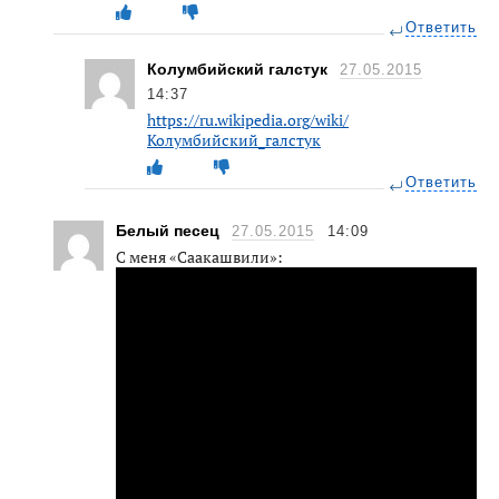
Ответить
Колумбийский галстук
27.05.2015
14:37
https://ru.wikipedia.org/wiki/
Колумбийский_галстук
Ответить
Белый песец
27.05.2015
14:09
C меня «Саакашвили»: