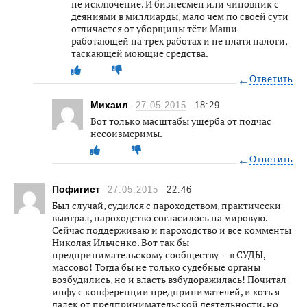
не исключение. И бизнесмен или чиновник с
деяниями в миллиарды, мало чем по своей сути
отличается от уборщицы тёти Маши
работающей на трёх работах и не платя налоги,
таскающей моющие средства.
Ответить
Михаил
27.05.2015
18:29
Вот только масштабы ущерба от подчас
несоизмеримы.
Ответить
Пофигист
27.05.2015
22:46
Был случай, судился с пароходством, практически
выиграл, пароходство согласилось на мировую.
Сейчас поддерживаю и пароходство и все комменты
Николая Ильченко. Вот так бы
предпринимательскому сообществу — в СУДЫ,
массово! Тогда бы не только судебные органы
возбудились, но и власть взбудоражилась! Почитал
инфу с конференции предпринимателей, и хоть я
далек от предпринимательской деятельности, но