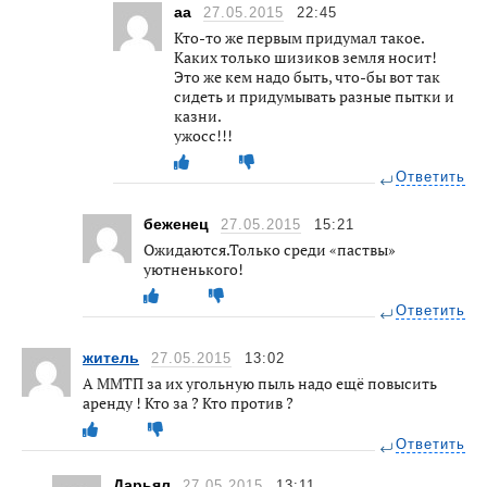
аа
27.05.2015
22:45
Кто-то же первым придумал такое.
Каких только шизиков земля носит!
Это же кем надо быть, что-бы вот так
сидеть и придумывать разные пытки и
казни.
ужосс!!!
Ответить
беженец
27.05.2015
15:21
Ожидаются.Только среди «паствы»
уютненького!
Ответить
житель
27.05.2015
13:02
А ММТП за их угольную пыль надо ещё повысить
аренду ! Кто за ? Кто против ?
Ответить
Дарьял
27.05.2015
13:11