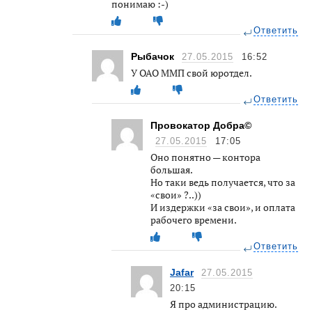
понимаю :-)
Ответить
Рыбачок
27.05.2015
16:52
У ОАО ММП свой юротдел.
Ответить
Провокатор Добра©
27.05.2015
17:05
Оно понятно — контора
большая.
Но таки ведь получается, что за
«свои» ?..))
И издержки «за свои», и оплата
рабочего времени.
Ответить
Jafar
27.05.2015
20:15
Я про администрацию.