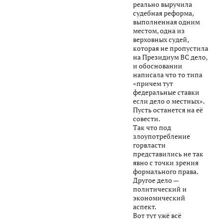
реально выручила
судебная реформа,
выполненная одним
местом, одна из
верховных судей,
которая не пропустила
на Президиум ВС дело,
и обосновании
написала что то типа
«причем тут
федеральные ставки
если дело о местных».
Пусть останется на её
совести.
Так что под
злоупотребление
горвласти
представились не так
явно с точки зрения
формального права.
Другое дело —
политический и
экономический
аспект.
Вот тут ужё всё