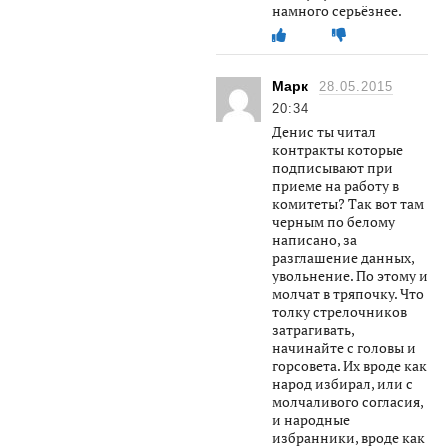
намного серьёзнее.
Марк
28.05.2015
20:34
Денис ты читал
контракты которые
подписывают при
приеме на работу в
комитеты? Так вот там
черным по белому
написано, за
разглашение данных,
увольнение. По этому и
молчат в тряпочку. Что
толку стрелочников
затрагивать,
начинайте с головы и
горсовета. Их вроде как
народ избирал, или с
молчаливого согласия,
и народные
избранники, вроде как