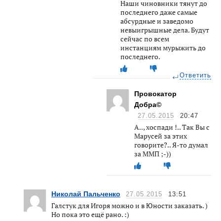
Наши чиновники тянут до
последнего даже самые
абсурдные и заведомо
невыигрышные дела. Будут
сейчас по всем
инстанциям мурыжить до
последнего.
Ответить
Провокатор
Добра©
27.05.2015
20:47
А.., хоспади !.. Так Вы с
Марусей за этих
говорите?.. Я-то думал
за ММП ;-))
Николай Пальченко
27.05.2015
13:51
Галстук для Игоря можно и в Юности заказать. )
Но пока это ещё рано. :)