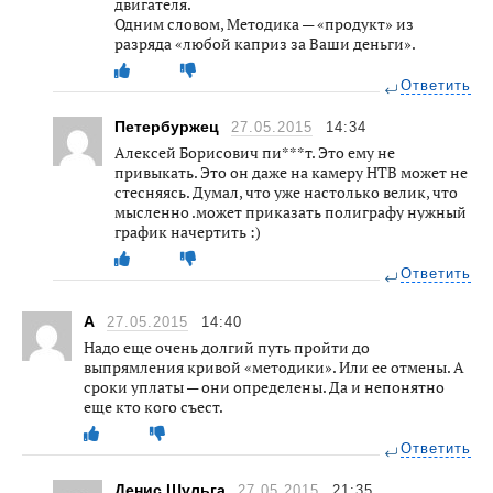
двигателя.
Одним словом, Методика — «продукт» из
разряда «любой каприз за Ваши деньги».
Ответить
Петербуржец
27.05.2015
14:34
Алексей Борисович пи***т. Это ему не
привыкать. Это он даже на камеру НТВ может не
стесняясь. Думал, что уже настолько велик, что
мысленно .может приказать полиграфу нужный
график начертить :)
Ответить
А
27.05.2015
14:40
Надо еще очень долгий путь пройти до
выпрямления кривой «методики». Или ее отмены. А
сроки уплаты — они определены. Да и непонятно
еще кто кого съест.
Ответить
Денис Шульга
27.05.2015
21:35