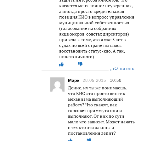
касается меня лично: неуверенная,
а иногда просто вредительская
позиция КИО в вопросе управления
муниципальной собственностью
(голосование на собраниях
акционеров, советах директоров)
привела к тому, что я уже 5 лет в
судах по всей стране пытаюсь
восстановить статус-кво. А так,
ничего личного)
Ответить
Марк
28.05.2015
10:50
Денис, ну ты же понимаешь,
что КИО это просто винтик
механизма выполняющий
работу? Что скажут, как
горсовет примет, то они и
выполняют. От них по сути
мало что зависит. Может начать
с тех кто эти законы и
постановления лепит?