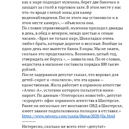
как к икре подходит мужчина, берет две баночки и
заходит за столб в торговом зале. В этом месте у нас
что-то вроде слепой зоны для камер
видеонаблюдения. После этого мы установили и в
этом месте камеру», — объяснила она.
По словам управляющей, мужчина приходил дважды
в день, в обед и вечером, между шестью и семью
часами. «Брал не только икру. Шоколадки очень
любил брать, которые дорогие и вкусные. Вообще за
один день мог вынести банок 8 икры. Мы не знаем,
сколько это продолжалось. Возможно, целый год,
утверждать не берусь «, — заявила она. По ее словам,
недостача в магазине составила порядка 800 тысяч
рублей.
После задержания депутат сказал, что воровал для
детей-сирот и «поклялся», что эта кража —
единственная. Жила работает в охранном агентстве
«Алекс-А», услугами которого пользуется мини-
маркет. По данным «Углегорских новостей», депутат
«курирует» офис охранного агентства в Шахтерске.
Ранее он несколько лет возглавлял ОВД в Шахтерске,
имеет звание подполковника полиции в отставке.»
https://www.newsru.com/russia/06mar2020/jila.html
————
Интересно, сколько же всего этот «депутат»