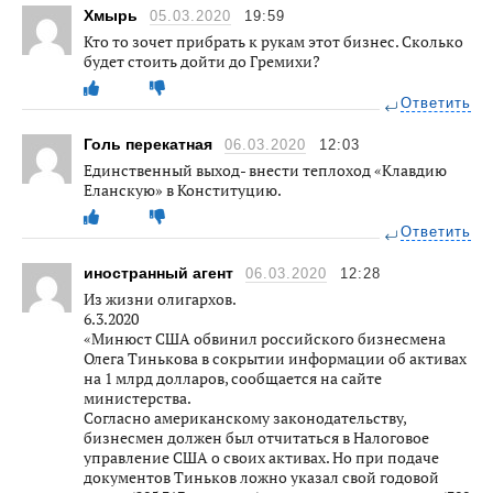
Хмырь
05.03.2020
19:59
Кто то зочет прибрать к рукам этот бизнес. Сколько
будет стоить дойти до Гремихи?
Ответить
Голь перекатная
06.03.2020
12:03
Единственный выход- внести теплоход «Клавдию
Еланскую» в Конституцию.
Ответить
иностранный агент
06.03.2020
12:28
Из жизни олигархов.
6.3.2020
«Минюст США обвинил российского бизнесмена
Олега Тинькова в сокрытии информации об активах
на 1 млрд долларов, сообщается на сайте
министерства.
Согласно американскому законодательству,
бизнесмен должен был отчитаться в Налоговое
управление США о своих активах. Но при подаче
документов Тиньков ложно указал свой годовой