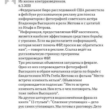
Из жизни контрразведчиков.
6.3.2020
«Федеральное бюро расследований США разместило
в фейсбуке русскоязычную рекламу для поиска
информаторов с фотографией советского актёра
Владимира Высоцкого в роли Жеглова и с цитатой
из Ильфа и Петрова.
“Информация, предоставляемая ФБР населением,
является наиболее эффективным средством борьбы
с угрозами. Если вы располагаете информацией,
которая может помочь ФБР, просим вас обратиться к
нам”, — говорится в рекламе. Ссылка ведёт на
русскоязычную страницу программы
контрразведки ФБР.
Три рекламных объявления запущены в феврале.
Одно из них сопровождается фотографией
Высоцкого в образе начальника отдела по борьбе с
бандитизмом МУРа Глеба Жеглова из фильма “Место
встречи изменить нельзя”. Объявление
сопровождается подписью: “Место встречи
изменить нельзя. Нам есть о чем поговорить. Мы
тоже любим Высоцкого”.
На другом цитируется видоизменённая фраза из
книги “12 стульев”: “Спасение утопающих — дело
рук самих утопающих. Мы готовы к разговору. Дело