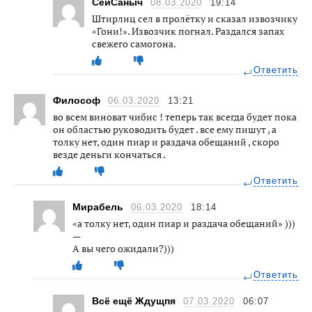
СейСаныч
08.03.2020
19:14
Штирлиц сел в пролётку и сказал извозчику
«Гони!». Извозчик погнал. Раздался запах
свежего самогона.
Ответить
Философ
06.03.2020
13:21
во всем виноват чибис ! теперь так всегда будет пока
он областью руководить будет . все ему пишут , а
толку нет, один пиар и раздача обещаний , скоро
везде деньги кончаться .
Ответить
Мирабель
06.03.2020
18:14
«а толку нет, один пиар и раздача обещаний» )))
—
А вы чего ожидали?)))
Ответить
Всё ещё Ждущпя
07.03.2020
06:07