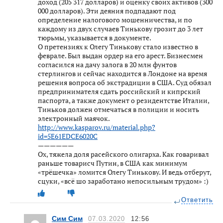
доход (205 317 долларов) и оценку своих активов (300
000 долларов). Эти деяния подпадают под
определение налогового мошенничества, и по
каждому из двух случаев Тинькову грозит до 3 лет
тюрьмы, указывается в документе.
О претензиях к Олегу Тинькову стало известно в
феврале. Был выдан ордер на его арест. Бизнесмен
согласился на дачу залога в 20 млн фунтов
стерлингов и сейчас находится в Лондоне на время
решения вопроса об экстрадиции в США. Суд обязал
предпринимателя сдать российский и кипрский
паспорта, а также документ о резидентстве Италии,
Тиньков должен отмечаться в полиции и носить
электронный маячок.
http://www.kasparov.ru/material.php?
id=5E61EDCE6020C
——————
Ох, тяжела доля расейского олигарха. Как говаривал
раньше товарисч Путин, в США как минимум
«трёшечка» ломится Олегу Тинькову. И ведь отберут,
сцуки, «всё шо заработано непосильным трудом» :)
Ответить
Сим Сим
07.03.2020
12:56