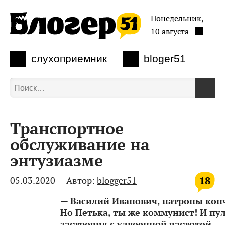
Понедельник,
10 августа
слухоприемник
bloger51
Транспортное
обслуживание на
энтузиазме
18
05.03.2020
Автор:
blogger51
— Василий Иванович, патроны кон
Но Петька, ты же коммунист! И пу
застрочил с удвоенной частотой