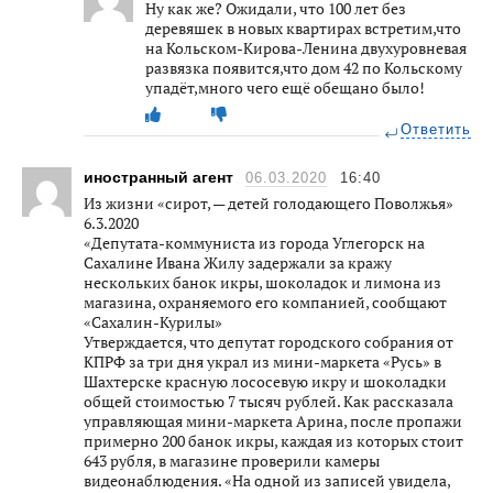
Ну как же? Ожидали, что 100 лет без
деревяшек в новых квартирах встретим,что
на Кольском-Кирова-Ленина двухуровневая
развязка появится,что дом 42 по Кольскому
упадёт,много чего ещё обещано было!
Ответить
иностранный агент
06.03.2020
16:40
Из жизни «сирот, — детей голодающего Поволжья»
6.3.2020
«Депутата-коммуниста из города Углегорск на
Сахалине Ивана Жилу задержали за кражу
нескольких банок икры, шоколадок и лимона из
магазина, охраняемого его компанией, сообщают
«Сахалин-Курилы»
Утверждается, что депутат городского собрания от
КПРФ за три дня украл из мини-маркета «Русь» в
Шахтерске красную лососевую икру и шоколадки
общей стоимостью 7 тысяч рублей. Как рассказала
управляющая мини-маркета Арина, после пропажи
примерно 200 банок икры, каждая из которых стоит
643 рубля, в магазине проверили камеры
видеонаблюдения. «На одной из записей увидела,