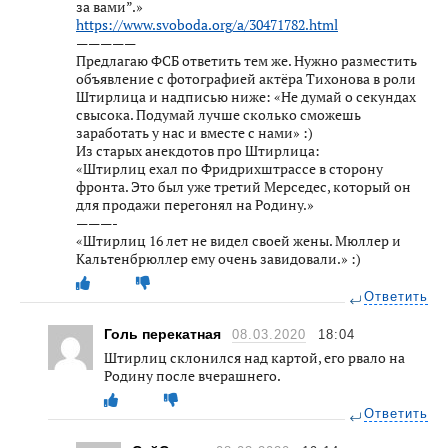
за вами”.»
https://www.svoboda.org/a/30471782.html
—————
Предлагаю ФСБ ответить тем же. Нужно разместить
объявление с фотографией актёра Тихонова в роли
Штирлица и надписью ниже: «Не думай о секундах
свысока. Подумай лучше сколько сможешь
заработать у нас и вместе с нами» :)
Из старых анекдотов про Штирлица:
«Штирлиц ехал по Фридрихштрассе в сторону
фронта. Это был уже третий Мерседес, который он
для продажи перегонял на Родину.»
———-
«Штирлиц 16 лет не видел своей жены. Мюллер и
Кальтенбрюллер ему очень завидовали.» :)
Ответить
Голь перекатная
08.03.2020
18:04
Штирлиц склонился над картой, его рвало на
Родину после вчерашнего.
Ответить