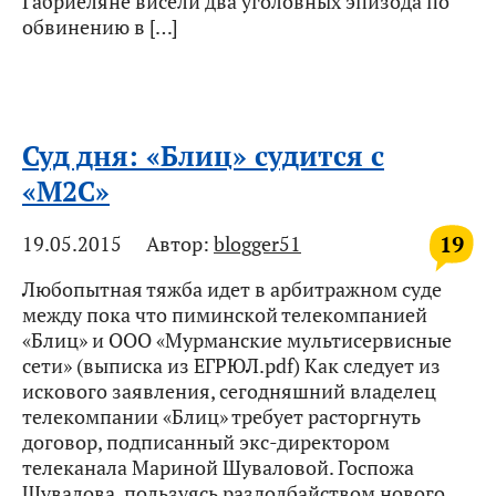
Габриеляне висели два уголовных эпизода по
обвинению в […]
Суд дня: «Блиц» судится с
«М2С»
19
19.05.2015
Автор:
blogger51
Любопытная тяжба идет в арбитражном суде
между пока что пиминской телекомпанией
«Блиц» и ООО «Мурманские мультисервисные
сети» (выписка из ЕГРЮЛ.pdf) Как следует из
искового заявления, сегодняшний владелец
телекомпании «Блиц» требует расторгнуть
договор, подписанный экс-директором
телеканала Мариной Шуваловой. Госпожа
Шувалова, пользуясь раздолбайством нового