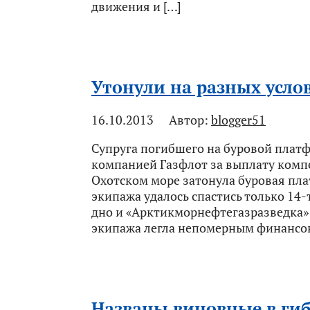
движения и […]
Утонули на разных усло
16.10.2013
Автор:
blogger51
Супруга погибшего на буровой платф
компанией Газфлот за выплату компе
Охотском море затонула буровая пла
экипажа удалось спастись только 14-
дно и «Арктикморнефтегазразведка» 
экипажа легла непомерным финансов
Названы виновные в гиб