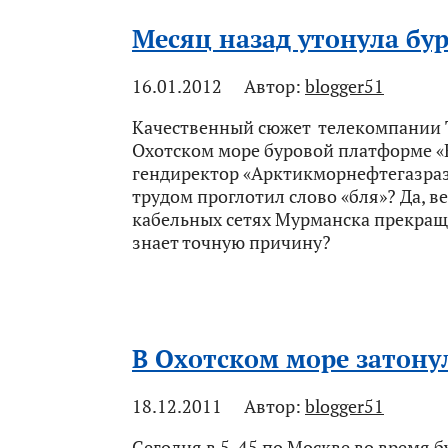
Месяц назад утонула бу
16.01.2012
Автор:
blogger51
Качественный сюжет телекомпании Т
Охотском море буровой платформе «К
гендиректор «Арктикморнефтегазраз
трудом проглотил слово «бля»? Да, в
кабельных сетях Мурманска прекращ
знает точную причину?
В Охотском море затону
18.12.2011
Автор:
blogger51
Сегодня в 5-45 по Москве во время 