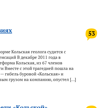
виях
53
орме Кольская геолога судится с
нсаций В декабре 2011 года в
тформа Кольская, из 67 членов
ти Вместе с этой трагедией пошла на
— гибель буровой «Кольская» и
ым грузом на компанию, опустел […]
ели «Кольской»