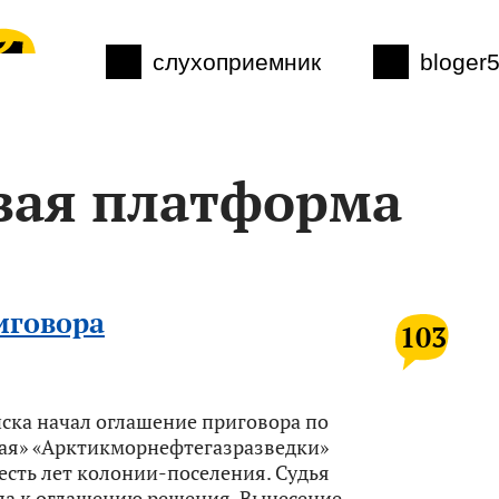
слухоприемник
bloger
вая платформа
иговора
103
ка начал оглашение приговора по
ая» «Арктикморнефтегазразведки»
сть лет колонии-поселения. Судья
ла к оглашению решения. Вынесение