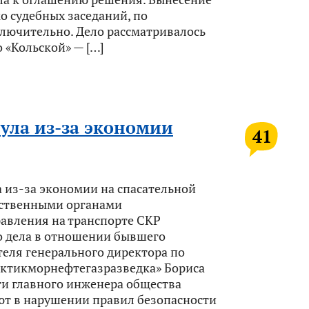
о судебных заседаний, по
ключительно. Дело рассматривалось
о «Кольской» — […]
нула из-за экономии
41
 из-за экономии на спасательной
дственными органами
равления на транспорте СКР
о дела в отношении бывшего
еля генерального директора по
рктикморнефтегазразведка» Бориса
и главного инженера общества
ют в нарушении правил безопасности