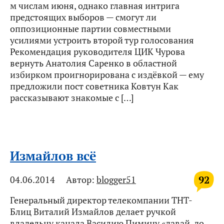
м числам июня, однако главная интрига
предстоящих выборов — смогут ли
оппозиционные партии совместными
усилиями устроить второй тур голосования
Рекомендация руководителя ЦИК Чурова
вернуть Анатолия Саренко в областной
избирком проигнорирована с издёвкой — ему
предложили пост советника Ковтун Как
рассказывают знакомые с […]
Измайлов всё
92
04.06.2014
Автор:
blogger51
Генеральный директор телекомпании ТНТ-
Блиц Виталий Измайлов делает ручкой
владельцу канала Василию Пимину «давай, до