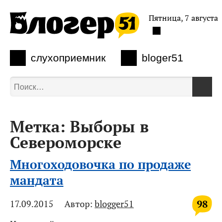
Пятница, 7 августа
слухоприемник
bloger51
Метка:
Выборы в
Североморске
Многоходовочка по продаже
мандата
98
17.09.2015
Автор:
blogger51