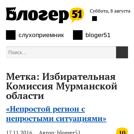
Суббота, 8 августа
слухоприемник
bloger51
Метка:
Избирательная
Комиссия Мурманской
области
«Непростой регион с
непростыми ситуациями»
10
17.11.2016
Автор:
blogger51