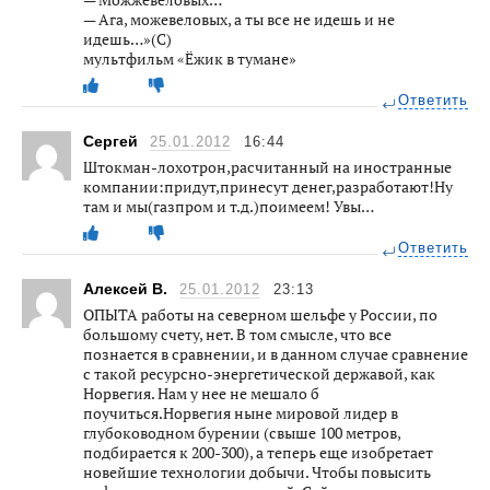
— Ага, можевеловых, а ты все не идешь и не
идешь…»(С)
мультфильм «Ёжик в тумане»
Ответить
Сергей
25.01.2012
16:44
Штокман-лохотрон,расчитанный на иностранные
компании:придут,принесут денег,разработают!Ну
там и мы(газпром и т.д.)поимеем! Увы…
Ответить
Алексей В.
25.01.2012
23:13
ОПЫТА работы на северном шельфе у России, по
большому счету, нет. В том смысле, что все
познается в сравнении, и в данном случае сравнение
с такой ресурсно-энергетической державой, как
Норвегия. Нам у нее не мешало б
поучиться.Норвегия ныне мировой лидер в
глубоководном бурении (свыше 100 метров,
подбирается к 200-300), а теперь еще изобретает
новейшие технологии добычи. Чтобы повысить