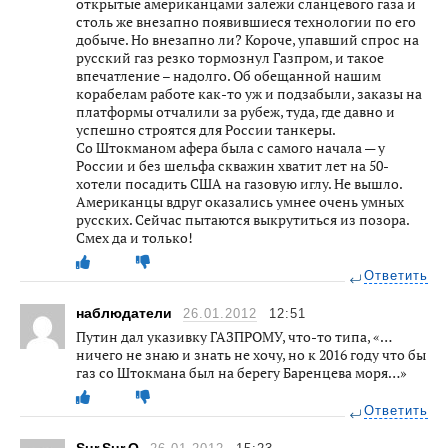
открытые американцами залежи сланцевого газа и
столь же внезапно появившиеся технологии по его
добыче. Но внезапно ли? Короче, упавший спрос на
русский газ резко тормознул Газпром, и такое
впечатление – надолго. Об обещанной нашим
корабелам работе как-то уж и подзабыли, заказы на
платформы отчалили за рубеж, туда, где давно и
успешно строятся для России танкеры.
Со Штокманом афера была с самого начала — у
России и без шельфа скважин хватит лет на 50-
хотели посадить США на газовую иглу. Не вышло.
Американцы вдруг оказались умнее очень умных
русских. Сейчас пытаются выкрутиться из позора.
Смех да и только!
Ответить
наблюдатели
26.01.2012
12:51
Путин дал указивку ГАЗПРОМУ, что-то типа, «…
ничего не знаю и знать не хочу, но к 2016 году что бы
газ со Штокмана был на берегу Баренцева моря…»
Ответить