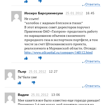
Ответить
Иосиро Барсукинесуки
25.01.2012
16:45
Не ссыте!
*колобок с жадным блеском в глазах*
В этот вторник совет директоров поручил
Правлению ОАО «Газпром» продолжить работу
по наращиванию объемов сжиженного
природного газа в экспортном портфеле, в том
числе за счет Штокмановского проекта,
реализуемого в Мурманской области. Отсюда:
http://www.oilcapital.ru/company/140112.html
Ответить
Пьер
25.01.2012
12:27
За*бали уже
Ответить
Вадим
25.01.2012
13:06
Мне кажется все было известно еще гораздо раньше!
Примерно 5-6 лет назад, мой приятель учился на