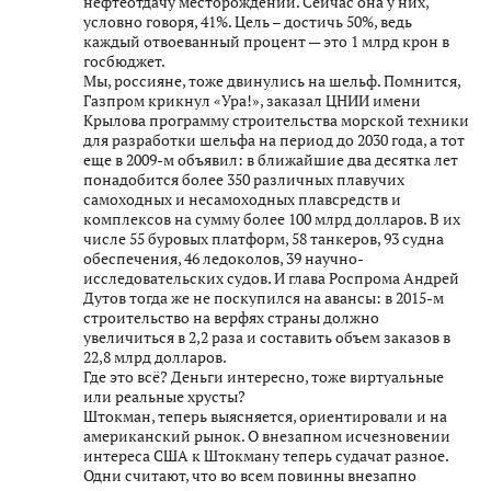
нефтеотдачу месторождений. Сейчас она у них,
условно говоря, 41%. Цель – достичь 50%, ведь
каждый отвоеванный процент — это 1 млрд крон в
госбюджет.
Мы, россияне, тоже двинулись на шельф. Помнится,
Газпром крикнул «Ура!», заказал ЦНИИ имени
Крылова программу строительства морской техники
для разработки шельфа на период до 2030 года, а тот
еще в 2009-м объявил: в ближайшие два десятка лет
понадобится более 350 различных плавучих
самоходных и несамоходных плавсредств и
комплексов на сумму более 100 млрд долларов. В их
числе 55 буровых платформ, 58 танкеров, 93 судна
обеспечения, 46 ледоколов, 39 научно-
исследовательских судов. И глава Роспрома Андрей
Дутов тогда же не поскупился на авансы: в 2015-м
строительство на верфях страны должно
увеличиться в 2,2 раза и составить объем заказов в
22,8 млрд долларов.
Где это всё? Деньги интересно, тоже виртуальные
или реальные хрусты?
Штокман, теперь выясняется, ориентировали и на
американский рынок. О внезапном исчезновении
интереса США к Штокману теперь судачат разное.
Одни считают, что во всем повинны внезапно