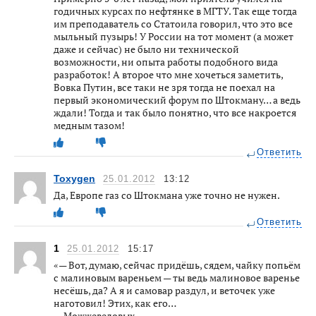
годичных курсах по нефтянке в МГТУ. Так еще тогда
им преподаватель со Статоила говорил, что это все
мыльный пузырь! У России на тот момент (а может
даже и сейчас) не было ни технической
возможности, ни опыта работы подобного вида
разработок! А второе что мне хочеться заметить,
Вовка Путин, все таки не зря тогда не поехал на
первый экономический форум по Штокману… а ведь
ждали! Тогда и так было понятно, что все накроется
медным тазом!
Ответить
Toxygen
25.01.2012
13:12
Да, Европе газ со Штокмана уже точно не нужен.
Ответить
1
25.01.2012
15:17
«— Вот, думаю, сейчас придёшь, сядем, чайку попьём
с малиновым вареньем — ты ведь малиновое варенье
несёшь, да? А я и самовар раздул, и веточек уже
наготовил! Этих, как его…
— Можжевеловых…