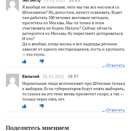
Sur.Sur.Q
26.01.2012
15:23
Я вообще не понимаю, чего мы так все носимся со
Штокманом? Ну, допустим, начнут осваивать. Будет
там работать 100 человек вахтовым методом,
прилетать из Москвы. Мы-то точно в этом
участвовать не будем. Налоги? Сейчас область
дотируется из Москвы. Ну перестанет дотироваться.
И что?
Да и вообще, когда жизнь и все надежды региона
зависят от одного месторождения, пусть и крупного,
— это глупо.
Ответить
Евпатий
26.01.2012
18:07
Нормальные люди вспоминают про Штокман только
к выборам. Если губернаторов будут опять выбирать,
то сказка на эту тему вновь прозвучит скоро, а так —
только через пять лет.
Ответить
Поделитесь мнением