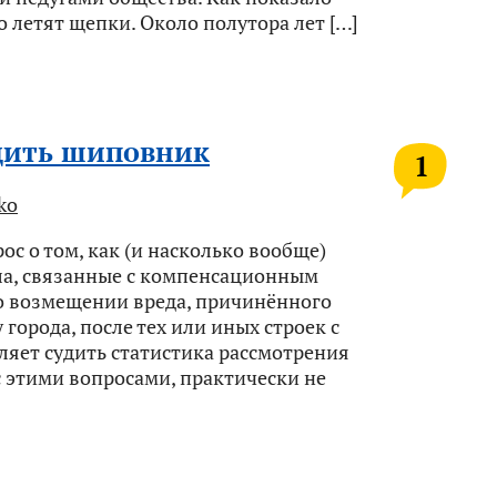
о летят щепки. Около полутора лет […]
адить шиповник
1
ko
с о том, как (и насколько вообще)
а, связанные с компенсационным
 о возмещении вреда, причинённого
города, после тех или иных строек c
ляет судить статистика рассмотрения
с этими вопросами, практически не