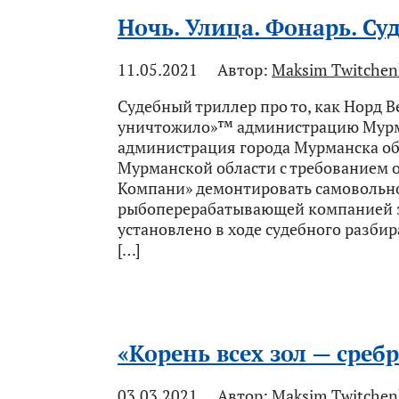
Ночь. Улица. Фонарь. Суд
11.05.2021
Автор:
Maksim Twitchen
Судебный триллер про то, как Норд 
уничтожило»™ администрацию Мурма
администрация города Мурманска об
Мурманской области с требованием 
Компани» демонтировать самовольн
рыбоперерабатывающей компанией з
установлено в ходе судебного разби
[…]
«Корень всех зол — среб
03.03.2021
Автор:
Maksim Twitchen