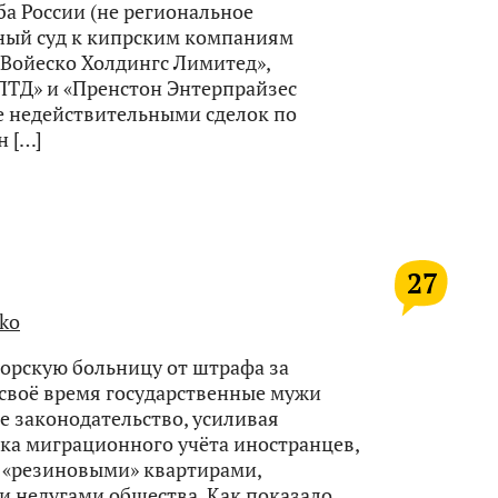
а России (не региональное
жный суд к кипрским компаниям
«Войеско Холдингс Лимитед»,
ТД» и «Пренстон Энтерпрайзес
е недействительными сделок по
н […]
27
ko
орскую больницу от штрафа за
 своё время государственные мужи
 законодательство, усиливая
ка миграционного учёта иностранцев,
с «резиновыми» квартирами,
 недугами общества. Как показало