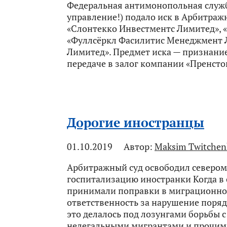
Федеральная антимонопольная служб
управление!) подало иск в Арбитра
«Слонтекко Инвестментс Лимитед», 
«Фуллсёркл Фасилитис Менеджмент Л
Лимитед». Предмет иска — признани
передаче в залог компании «Пренсто
Дорогие иностранцы
01.10.2019
Автор:
Maksim Twitchen
Арбитражный суд освободил севером
госпитализацию иностранки Когда в
принимали поправки в миграционное
ответственность за нарушение поряд
это делалось под лозунгами борьбы 
нелегальными мигрантами и прочими