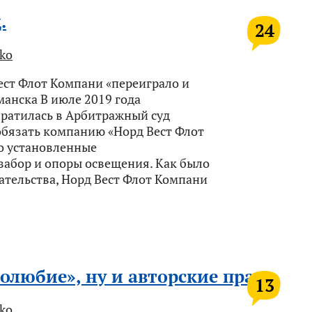
.
24
ko
Вест Флот Компани «переиграло и
нска В июле 2019 года
ратилась в Арбитражный суд
обязать компанию «Норд Вест Флот
о установленные
абор и опоры освещения. Как было
рательства, Норд Вест Флот Компани
ролюбие», ну и авторские права
13
ko