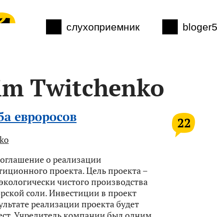
слухоприемник
bloger
im Twitchenko
ба евроросов
22
ko
соглашение о реализации
иционного проекта. Цель проекта –
 экологически чистого производства
рской соли. Инвестиции в проект
зультате реализации проекта будет
ест. Учредитель компании был одним