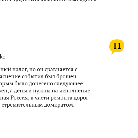
11
ko
ый налог, но он сравняется с
ъяснение события был брошен
орым было донесено следующее:
жен, а деньги нужны на исполнение
я Россия, в части ремонта дорог —
т стремительным домкратом.